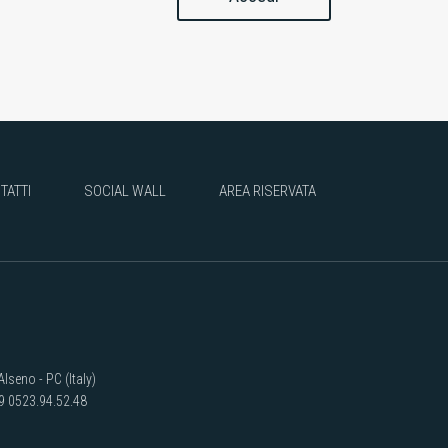
TATTI
SOCIAL WALL
AREA RISERVATA
lseno - PC (Italy)
39 0523.94.52.48